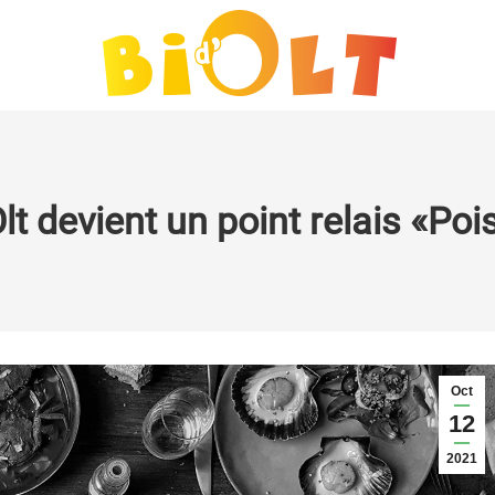
lt devient un point relais «Poi
Oct
12
2021